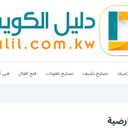
اميك
تصليح تكييف
تصليح تلفونات
فتح اقفال
فني ك
ارضية