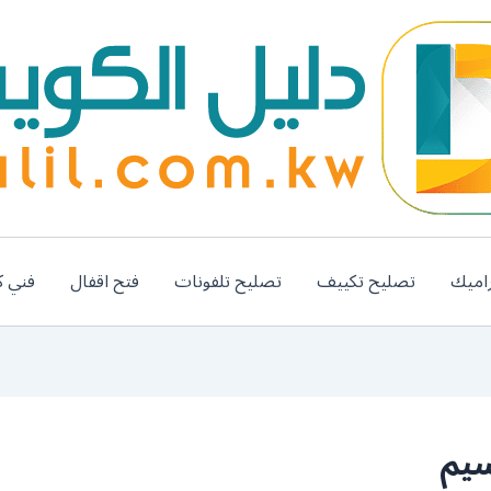
اميك
تصليح تكييف
تصليح تلفونات
فتح اقفال
فني ك
سيم