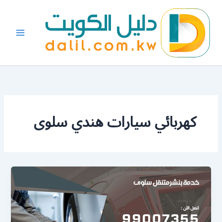
خطي
لى
لمحتوى
كهربائي سيارات هندي سلوى