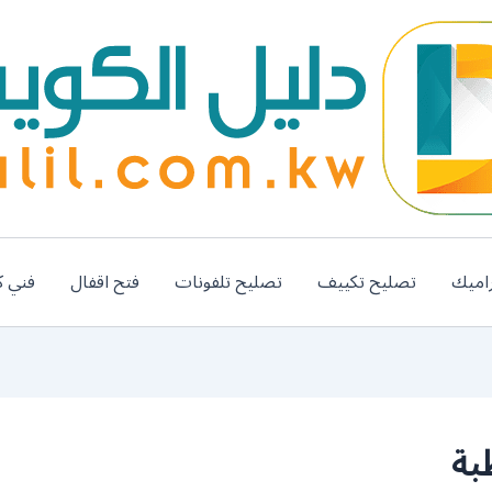
اميك
تصليح تكييف
تصليح تلفونات
فتح اقفال
فني ك
بة