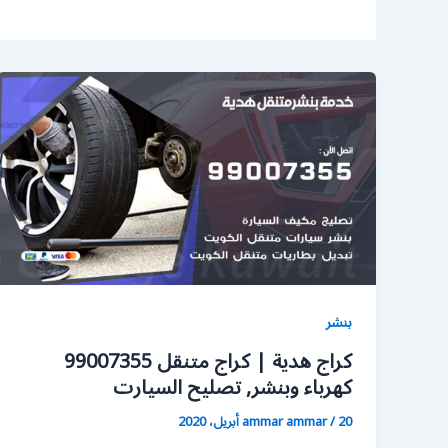
بنشر
كراج هدية | كراج متنقل 99007355
كهرباء وبنشر, تصليح السيارت
20 أبريل، 2020
/
ammar ammar