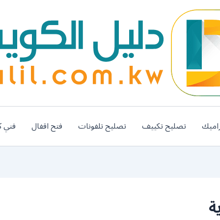
اميك
تصليح تكييف
تصليح تلفونات
فتح اقفال
فني ك
ة