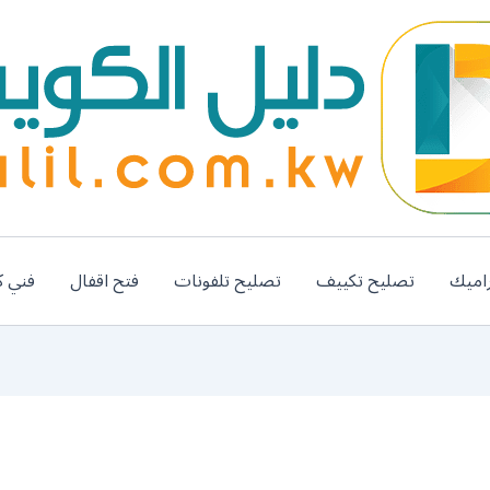
اميك
تصليح تكييف
تصليح تلفونات
فتح اقفال
فني ك