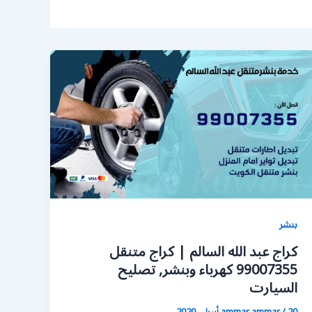
بنشر
كراج عبد الله السالم | كراج متنقل
99007355 كهرباء وبنشر, تصليح
السيارت
20 أبريل، 2020
/
ammar ammar