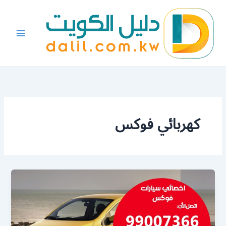
خطي
لى
لمحتوى
كهربائي فوكس