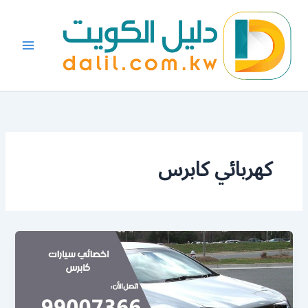
خطي
لى
لمحتوى
كهربائي كابرس