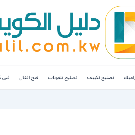
اميك
تصليح تكييف
تصليح تلفونات
فتح اقفال
فني ك