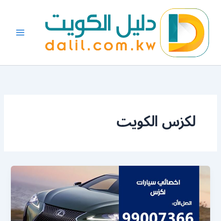
خطي
لى
لمحتوى
لكزس الكويت