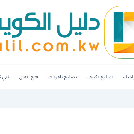
اميك
تصليح تكييف
تصليح تلفونات
فتح اقفال
فني ك