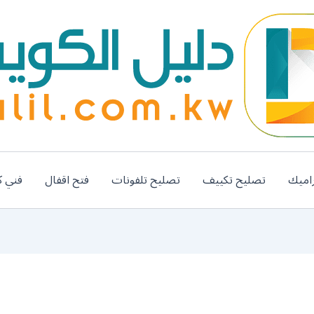
اميك
تصليح تكييف
تصليح تلفونات
فتح اقفال
فني ك