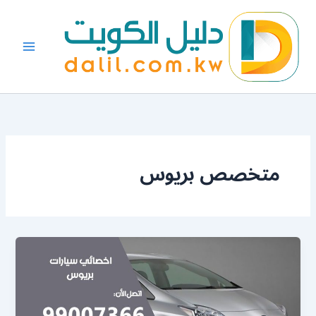
خطي
لى
لمحتوى
متخصص بريوس