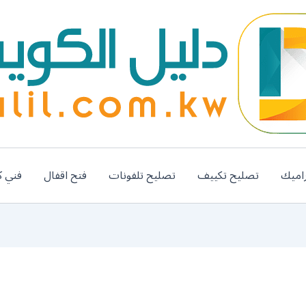
اميك
تصليح تكييف
تصليح تلفونات
فتح اقفال
فني ك