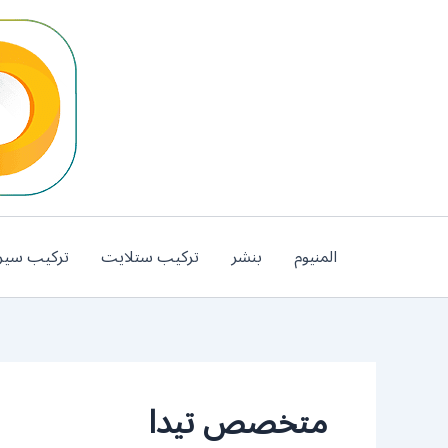
خطي
لى
لمحتوى
المنيوم
بنشر
تركيب ستلايت
تركيب سير
متخصص تيدا