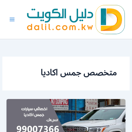
خطي
لى
لمحتوى
متخصص جمس اكاديا