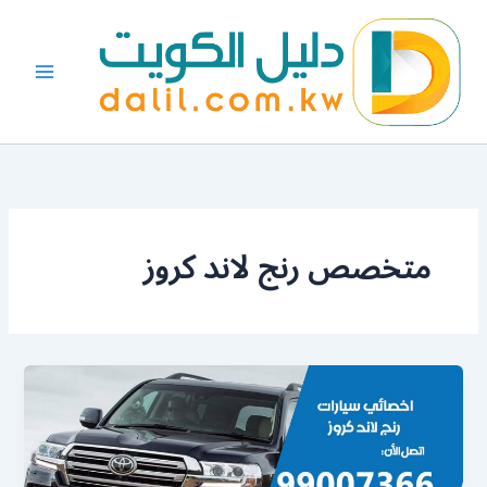
خطي
لى
لمحتوى
متخصص رنج لاند كروز