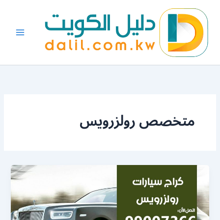
خطي
لى
لمحتوى
متخصص رولزرويس