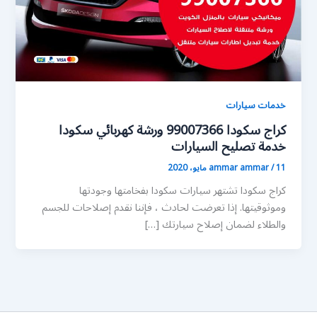
خدمات سيارات
كراج سكودا 99007366 ورشة كهربائي سكودا
خدمة تصليح السيارات
11 مايو، 2020
/
ammar ammar
كراج سكودا تشتهر سيارات سكودا بفخامتها وجودتها
وموثوقيتها. إذا تعرضت لحادث ، فإننا نقدم إصلاحات للجسم
والطلاء لضمان إصلاح سيارتك […]