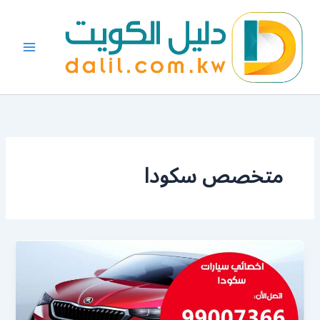
خطي
لى
لمحتوى
متخصص سكودا