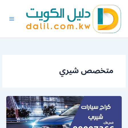
خطي
لى
لمحتوى
متخصص شيري