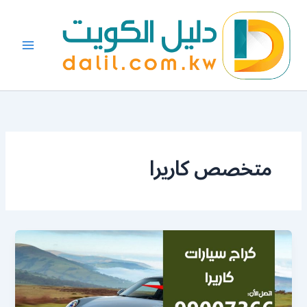
خطي
لى
لمحتوى
متخصص كاريرا