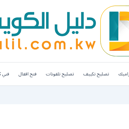
اميك
تصليح تكييف
تصليح تلفونات
فتح اقفال
فني ك