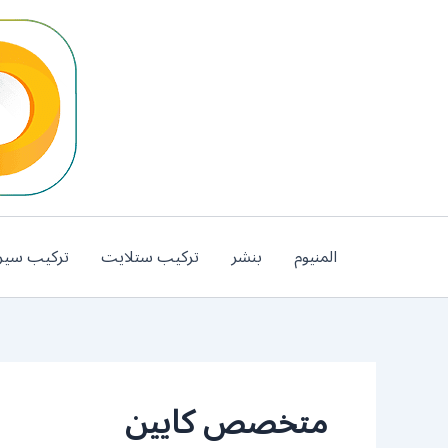
خطي
لى
لمحتوى
المنيوم
بنشر
تركيب ستلايت
تركيب سير
متخصص كايين