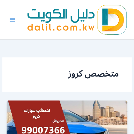
خطي
لى
لمحتوى
متخصص كروز