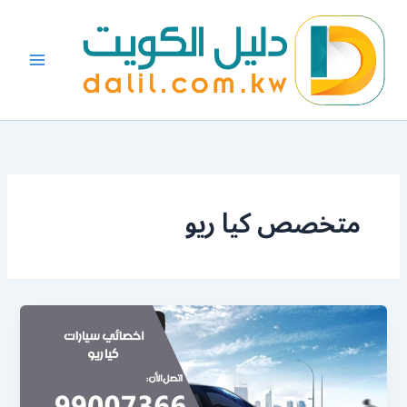
خطي
لى
لمحتوى
متخصص كيا ريو