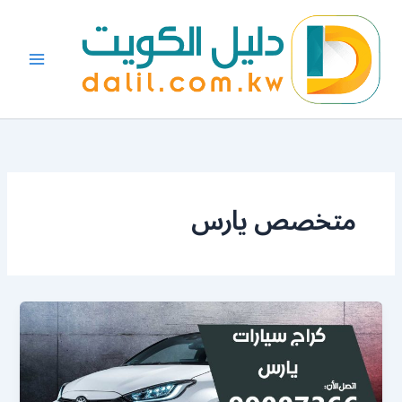
خطي
لى
لمحتوى
متخصص يارس