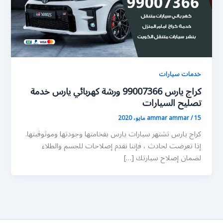
خدمات سيارات
كراج يارس 99007366 ورشة كهربائي يارس خدمة
تصليح السيارات
15 مايو، 2020
/
ammar ammar
كراج يارس تشتهر سيارات يارس بفخامتها وجودتها وموثوقيتها.
إذا تعرضت لحادث ، فإننا نقدم إصلاحات للجسم والطلاء
لضمان إصلاح سيارتك […]