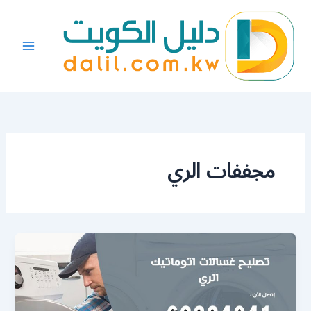
خطي
لى
لمحتوى
مجففات الري