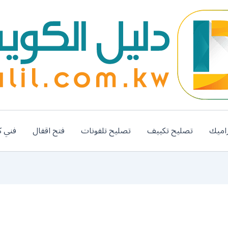
اميك
تصليح تكييف
تصليح تلفونات
فتح اقفال
فني ك