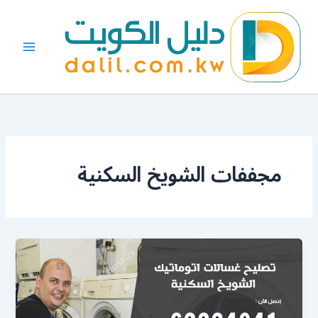
خطي
لى
لمحتوى
مجففات الشويخ السكنية