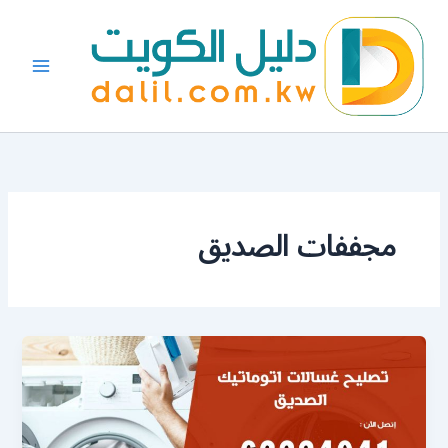
خطي
لى
لمحتوى
مجففات الصديق