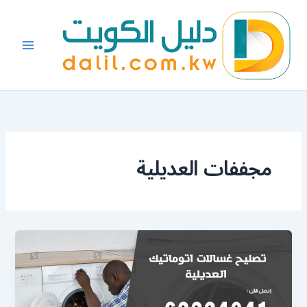
خطي
لى
لمحتوى
مجففات العديلية