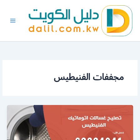
خطي
لى
لمحتوى
مجففات الفنيطيس