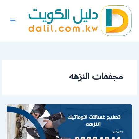
خطي
لى
لمحتوى
مجففات النزهه