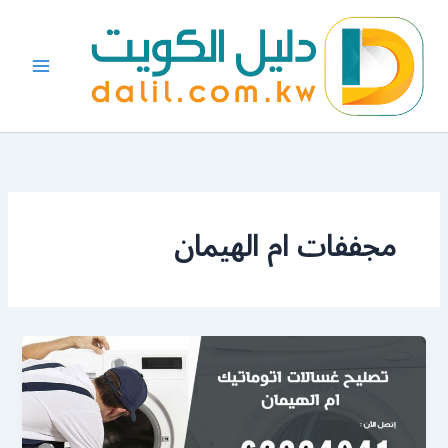
خطي
لى
لمحتوى
مجففات ام الهيمان