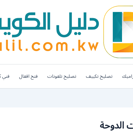
اميك
تصليح تكييف
تصليح تلفونات
فتح اقفال
فني ك
 الدوحة