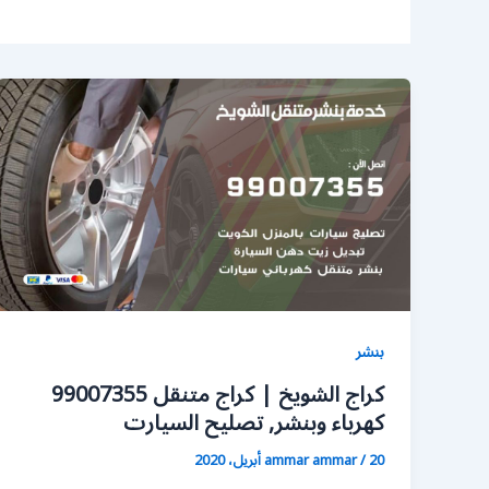
بنشر
كراج الشويخ | كراج متنقل 99007355
كهرباء وبنشر, تصليح السيارت
20 أبريل، 2020
/
ammar ammar