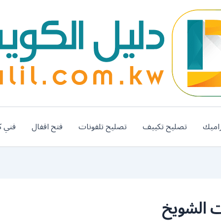
اميك
تصليح تكييف
تصليح تلفونات
فتح اقفال
فني ك
ت الشويخ