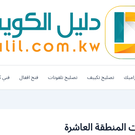
اميك
تصليح تكييف
تصليح تلفونات
فتح اقفال
فني ك
 المنطقة العاشرة