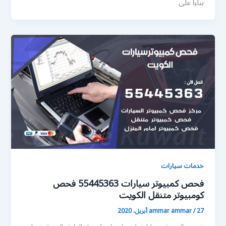
بناءا على
خدمات سيارات
فحص كمبيوتر سيارات 55445363 فحص
كومبيوتر متنقل الكويت
27 أبريل، 2020
/
ammar ammar