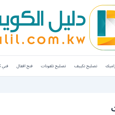
اميك
تصليح تكييف
تصليح تلفونات
فتح اقفال
فني ك
ت