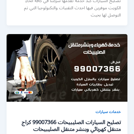
تصليح السيارات كبد خدمة تقدمها شركتنا في كافة انحاء
الكويت موفرين فيها احدث التقنيات والتكنولوجيا التي تم
التوصل لها بحيث
خدمات سيارات
تصليح السيارات الصليبيخات 99007366 كراج
متنقل كهربائي وبنشر متنقل الصليبيخات