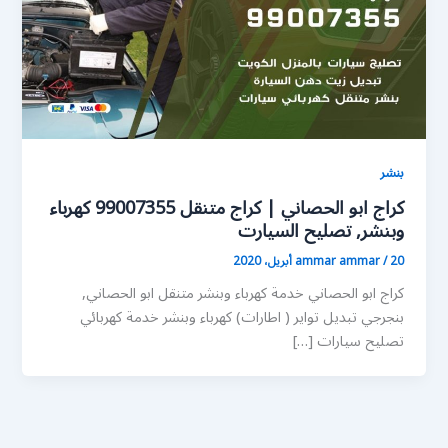
بنشر
كراج ابو الحصاني | كراج متنقل 99007355 كهرباء
وبنشر, تصليح السيارت
20 أبريل، 2020
/
ammar ammar
كراج ابو الحصاني خدمة كهرباء وبنشر متنقل ابو الحصاني,
بنجرجي تبديل تواير ( اطارات) كهرباء وبنشر خدمة كهربائي
تصليح سيارات […]