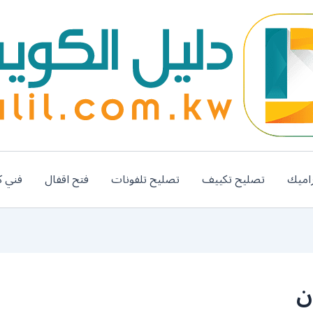
اميك
تصليح تكييف
تصليح تلفونات
فتح اقفال
فني ك
ن