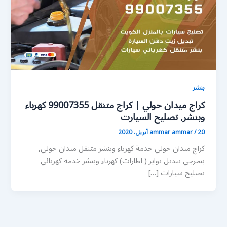
بنشر
كراج ميدان حولي | كراج متنقل 99007355 كهرباء
وبنشر, تصليح السيارت
20 أبريل، 2020
/
ammar ammar
كراج ميدان حولي خدمة كهرباء وبنشر متنقل ميدان حولي,
بنجرجي تبديل تواير ( اطارات) كهرباء وبنشر خدمة كهربائي
تصليح سيارات […]