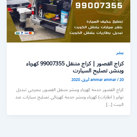
بنشر
كراج القصور | كراج متنقل 99007355 كهرباء
وبنشر, تصليح السيارت
20 أبريل، 2020
/
ammar ammar
كراج القصور خدمة كهرباء وبنشر متنقل القصور, بنجرجي تبديل
تواير ( اطارات) كهرباء وبنشر خدمة كهربائي تصليح سيارات عند
البيت […]