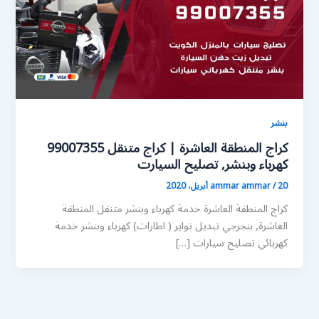
بنشر
كراج المنطقة العاشرة | كراج متنقل 99007355
كهرباء وبنشر, تصليح السيارت
20 أبريل، 2020
/
ammar ammar
كراج المنطقة العاشرة خدمة كهرباء وبنشر متنقل المنطقة
العاشرة, بنجرجي تبديل تواير ( اطارات) كهرباء وبنشر خدمة
كهربائي تصليح سيارات […]