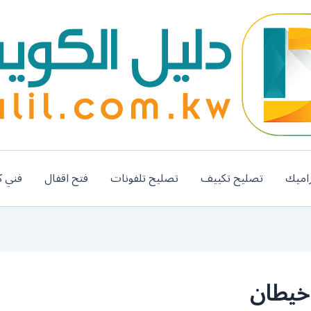
اميك
تصليح تكييف
تصليح تلفونات
فتح اقفال
فني ك
خيطان