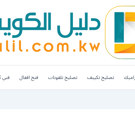
اميك
تصليح تكييف
تصليح تلفونات
فتح اقفال
فني ك