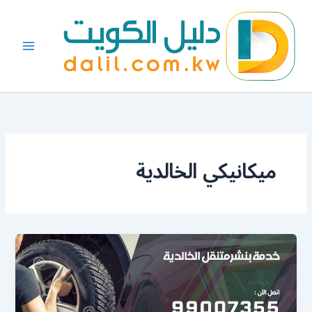
خطي
لى
لمحتوى
ميكانيكي الخالدية