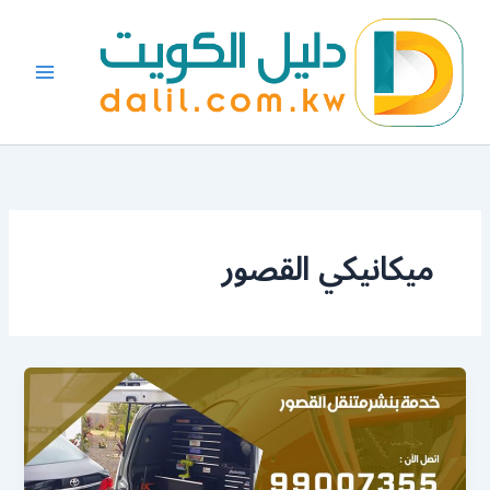
خطي
لى
لمحتوى
ميكانيكي القصور