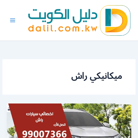
خطي
لى
لمحتوى
ميكانيكي راش