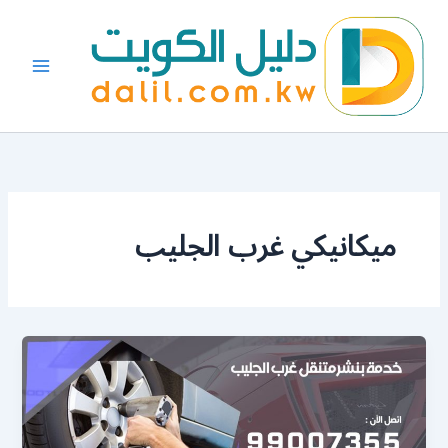
خطي
لى
لمحتوى
ميكانيكي غرب الجليب