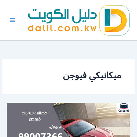
خطي
لى
لمحتوى
ميكانيكي فيوجن